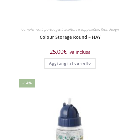
Complementi
,
portaogetti
,
Sculture e suppellettili
,
Kids design
Colour Storage Round – HAY
25,00
€
Iva Inclusa
Aggiungi al carrello
-14%