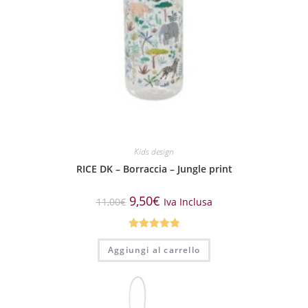
Kids design
RICE DK – Borraccia – Jungle print
9,50
€
11,00
€
Iva Inclusa
Valutato
Aggiungi al carrello
5.00
su 5