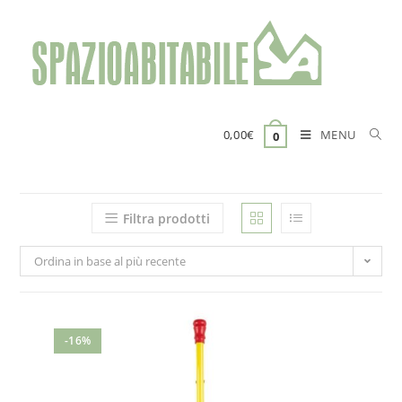
Salta
al
contenuto
MENU
0,00
€
0
Filtra prodotti
Ordina in base al più recente
-16%