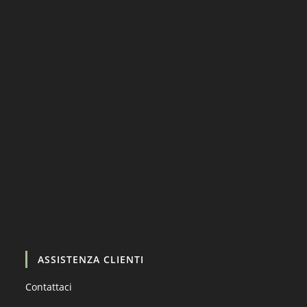
Carica altro…
Segui su Instagram
ASSISTENZA CLIENTI
Contattaci