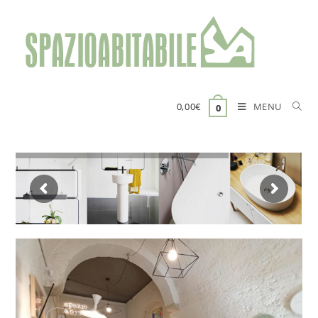
MENU
0,00
€
0