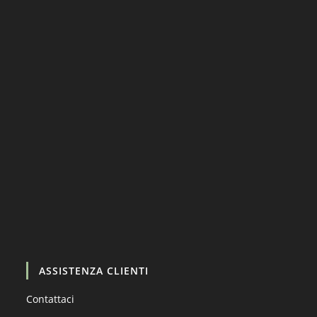
Carica altro…
Segui su Instagram
ASSISTENZA CLIENTI
Contattaci