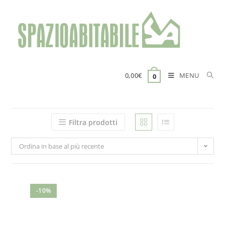
Salta
al
contenuto
MENU
0,00
€
0
Filtra prodotti
Ordina in base al più recente
-10%