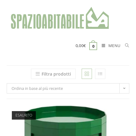
Salta
al
contenuto
MENU
0,00
€
0
Filtra prodotti
Ordina in base al più recente
ESAURITO