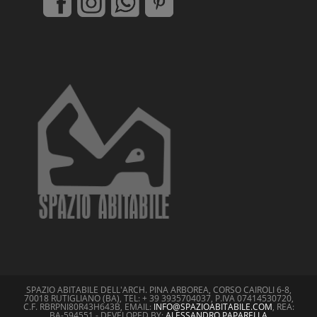
SPAZIO ABITABILE DELL'ARCH. PINA ARBOREA, CORSO CAIROLI 6-8,
70018 RUTIGLIANO (BA), TEL: + 39 3935704037, P.IVA 07414530720,
C.F. RBRPNI80R43H643B, EMAIL:
INFO@SPAZIOABITABILE.COM
, REA:
BA-594551 - DEVELOPED BY:
ALESSANDRO PAPARELLA