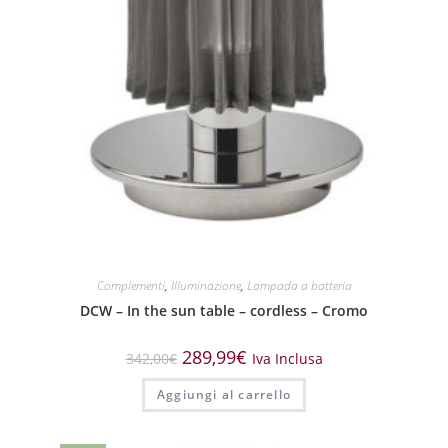
Complementi
,
Illuminazione
,
Lampada a batteria
DCW – In the sun table – cordless – Cromo
289,99
€
342,00
€
Iva Inclusa
Aggiungi al carrello