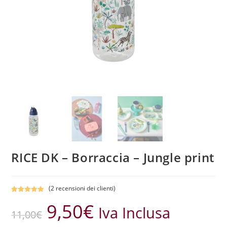
RICE DK – Borraccia – Jungle print
(
2
recensioni dei clienti)
Valutato
2
5.00
9,50
€
Iva Inclusa
su 5 su
11,00
€
base di
recensioni