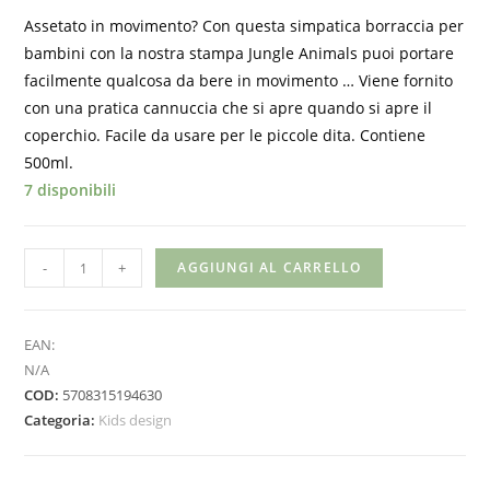
Assetato in movimento? Con questa simpatica borraccia per
bambini con la nostra stampa Jungle Animals puoi portare
facilmente qualcosa da bere in movimento … Viene fornito
con una pratica cannuccia che si apre quando si apre il
coperchio. Facile da usare per le piccole dita. Contiene
500ml.
7 disponibili
RICE
-
+
AGGIUNGI AL CARRELLO
DK
-
Borraccia
EAN:
-
N/A
COD:
5708315194630
Jungle
Categoria:
Kids design
print
quantità