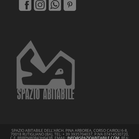
SPAZIO ABITABILE DELL'ARCH. PINA ARBOREA, CORSO CAIROLI 6-8,
70018 RUTIGLIANO (BA), TEL: + 39 3935704037, P.IVA 07414530720,
C.F. RBRPNI80R43H643B, EMAIL:
INFO@SPAZIOABITABILE.COM
, REA: