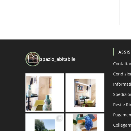
ASSI
spazio_abitabile
Contatta
Condizio
Informati
Spedizio
Resi e R
Pagament
Collega