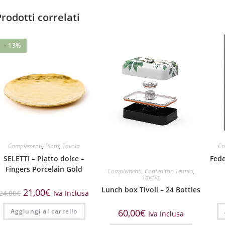
Prodotti correlati
-13%
Complementi
,
Piatti
,
Tavola
Co
SELETTI – Piatto dolce –
Fede
Fingers Porcelain Gold
Complementi
,
Contenitori Termici
,
Tavola
Lunch box Tivoli – 24 Bottles
21,00
€
24,00
€
Iva Inclusa
Aggiungi al carrello
60,00
€
Iva Inclusa