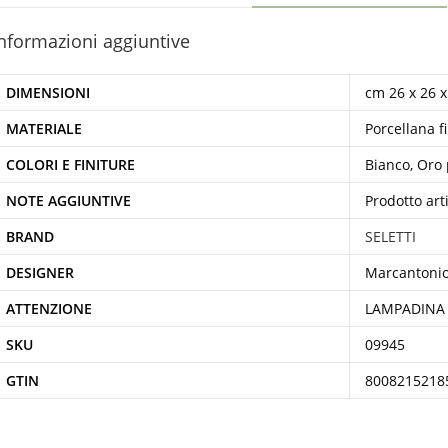
nformazioni aggiuntive
DIMENSIONI
cm 26 x 26 x
MATERIALE
Porcellana f
COLORI E FINITURE
Bianco, Oro
NOTE AGGIUNTIVE
Prodotto art
BRAND
SELETTI
DESIGNER
Marcantoni
ATTENZIONE
LAMPADINA
SKU
09945
GTIN
8008215218