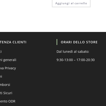
Aggiungi al carrello
STENZA CLIENTI
ORARI DELLO STORE
ci
Dal lunedì al sabato:
ni generali
9:30-13:00 – 17:00-20:30
va Privacy
ni
imborsi
i Sicuri
mento ODR