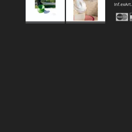
Inf.exArt
Carica altro…
Segui su Instagram