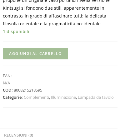
propone un originale vaso portafiori.Nella versione
Kintsugi si fondono due stili, apparentemente in
contrasto, in grado di affascinare tutti: la delicata
filosofia orientale e la pragmaticità occidentale.
1 disponibili
AGGIUNGI AL CARRELLO
EAN:
N/A
COD:
8008215218595
Categorie:
Complementi
,
Illuminazione
,
Lampada da tavolo
RECENSIONI (0)