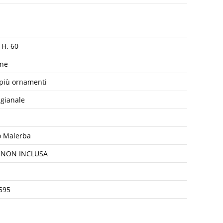
 H. 60
ine
 più ornamenti
igianale
o Malerba
 NON INCLUSA
595