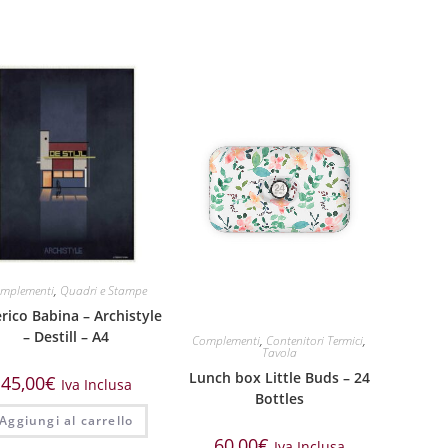
mplementi
,
Quadri e Stampe
rico Babina – Archistyle
– Destill – A4
Complementi
,
Contenitori Termici
,
Tavola
Lunch box Little Buds – 24
45,00
€
Iva Inclusa
Bottles
Aggiungi al carrello
60,00
€
Iva Inclusa