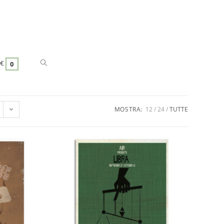
€
0
MOSTRA:
12
24
TUTTE