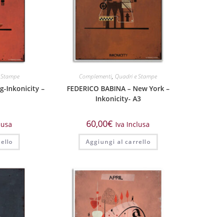
 Stampe
Complementi
,
Quadri e Stampe
g-Inkonicity –
FEDERICO BABINA – New York –
Inkonicity- A3
60,00
€
lusa
Iva Inclusa
ello
Aggiungi al carrello