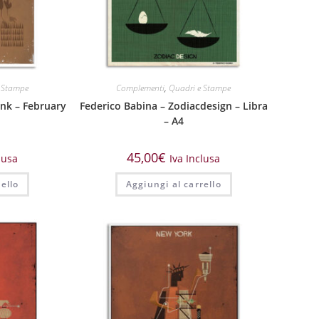
 Stampe
Complementi
,
Quadri e Stampe
nk – February
Federico Babina – Zodiacdesign – Libra
– A4
45,00
€
lusa
Iva Inclusa
ello
Aggiungi al carrello