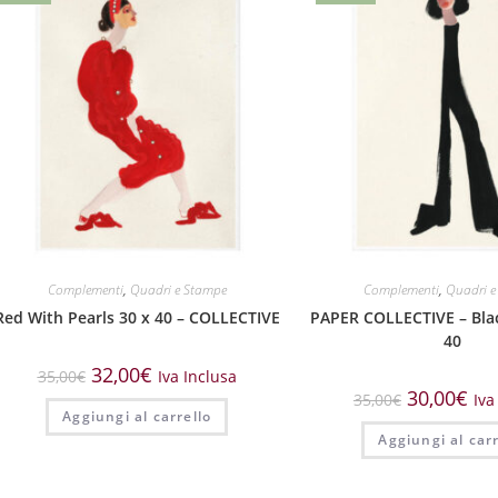
Complementi
,
Quadri e Stampe
Complementi
,
Quadri e
Red With Pearls 30 x 40 – COLLECTIVE
PAPER COLLECTIVE – Blac
40
32,00
€
35,00
€
Iva Inclusa
30,00
€
35,00
€
Iva
Aggiungi al carrello
Aggiungi al carr