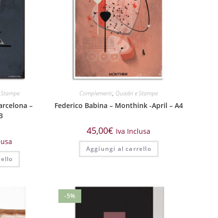
 Stampe
Complementi
,
Quadri e Stampe
arcelona –
Federico Babina – Monthink -April – A4
3
45,00
€
Iva Inclusa
lusa
Aggiungi al carrello
ello
-5%