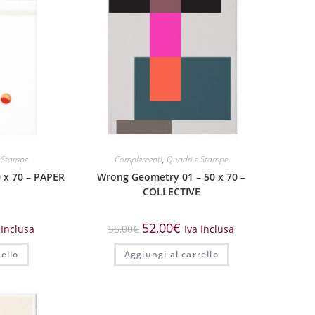
 Stampe
Complementi
,
Quadri e Stampe
 x 70 – PAPER
Wrong Geometry 01 – 50 x 70 –
E
COLLECTIVE
52,00
€
 Inclusa
55,00
€
Iva Inclusa
ello
Aggiungi al carrello