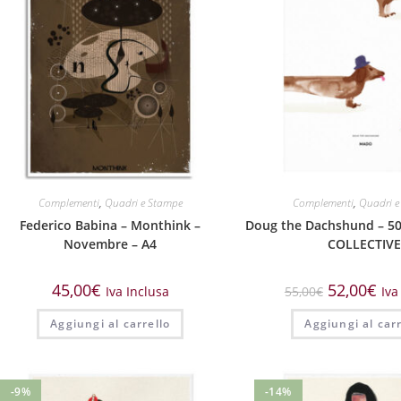
Complementi
,
Quadri e Stampe
Complementi
,
Quadri e
Federico Babina – Monthink –
Doug the Dachshund – 50
Novembre – A4
COLLECTIV
45,00
€
52,00
€
Iva Inclusa
55,00
€
Iva
Aggiungi al carrello
Aggiungi al carr
-9%
-14%