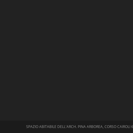
Carica altro…
Segui su Instagram
SPAZIO ABITABILE DELL'ARCH. PINA ARBOREA, CORSO CAIROLI 6-