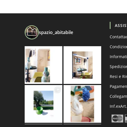
ASSI
spazio_abitabile
Contatta
Condizio
Informati
Spedizio
Resi e R
Pagament
Collega
Inf.exArt