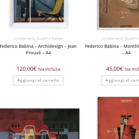
Complementi
,
Quadri e Stampe
Complementi
,
Quadri e
Federico Babina – Archidesign – Jean
Federico Babina – Monthi
Prouvè – A4
– A4
120,00
€
45,00
€
Iva Inclusa
Iva Inc
Aggiungi al carrello
Aggiungi al carr