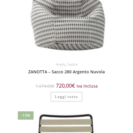
Arredo
,
Sedute
ZANOTTA – Sacco 280 Argento Nuvola
720,00
€
1.074,00
€
Iva Inclusa
Leggi tutto
-15%