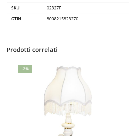
SKU
02327F
GTIN
8008215823270
Prodotti correlati
-2%