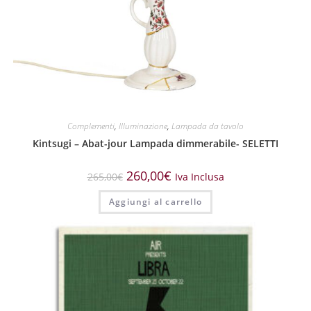
Complementi
,
Illuminazione
,
Lampada da tavolo
Kintsugi – Abat-jour Lampada dimmerabile- SELETTI
260,00
€
265,00
€
Iva Inclusa
Aggiungi al carrello