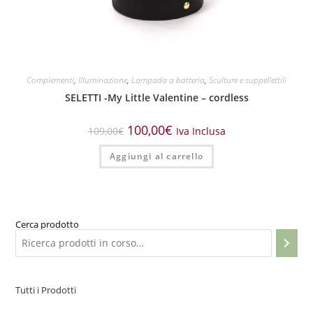
Complementi
,
Illuminazione
,
Lampada a batteria
,
Sculture e suppellettili
SELETTI -My Little Valentine – cordless
100,00
€
109,00
€
Iva Inclusa
Aggiungi al carrello
Cerca prodotto
Tutti i Prodotti