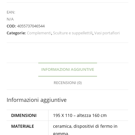
EAN:
N/A
COD:
4055737046544
Categorie:
Complementi
,
Sculture e suppellettili
,
Vasi portafiori
INFORMAZIONI AGGIUNTIVE
RECENSIONI (0)
Informazioni aggiuntive
DIMENSIONI
195 X 110 – altezza 160 cm
MATERIALE
ceramica, dispositivi di fermo in
gomma.