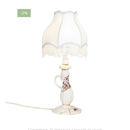
-2%
Complementi
,
Illuminazione
,
Lampada da tavolo