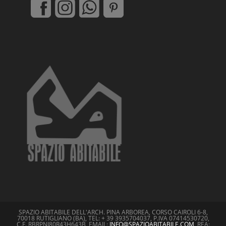
SPAZIO ABITABILE DELL'ARCH. PINA ARBOREA, CORSO CAIROLI 6-8,
70018 RUTIGLIANO (BA), TEL: + 39 3935704037, P.IVA 07414530720,
C.F. RBRPNI80R43H643B, EMAIL:
INFO@SPAZIOABITABILE.COM
, REA: