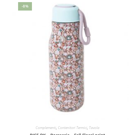
-8%
Complementi
,
Contenitori Termici
,
Tavola