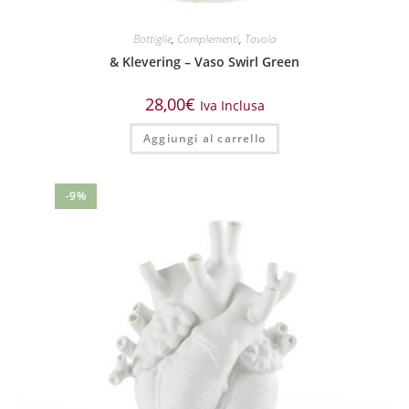
Bottiglie
,
Complementi
,
Tavola
& Klevering – Vaso Swirl Green
28,00
€
Iva Inclusa
Aggiungi al carrello
-9%