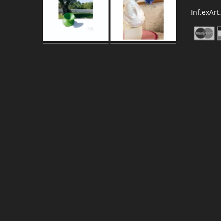
Inf.exArt
Carica altro…
Segui su Instagram