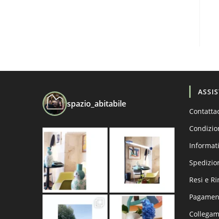
ASSI
spazio_abitabile
Contatta
Condizio
Informati
Spedizio
Resi e R
Pagament
Collega