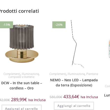
Prodotti correlati
-15%
-26%
Complementi
,
Illuminazione
,
Complementi
,
Illuminazione
,
Piantana
Lampada a batteria
NEMO – Neo LED – Lampada
DCW – In the sun table –
da terra (Esposizione)
Com
cordless – Oro
Lun
433,64
€
586,00
€
Iva Inclusa
289,99
€
42,00
€
Iva Inclusa
Aggiungi al carrello
Aggiungi al carrello