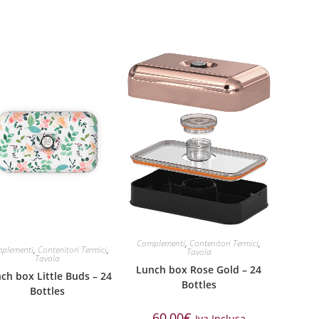
Complementi
,
Contenitori Termici
,
plementi
,
Contenitori Termici
,
Tavola
Tavola
Lunch box Rose Gold – 24
ch box Little Buds – 24
Bottles
Bottles
60,00
€
Iva Inclusa