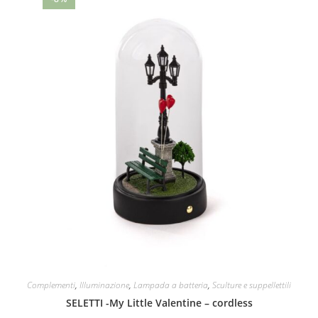
Complementi
,
Illuminazione
,
Lampada a batteria
,
Sculture e suppellettili
SELETTI -My Little Valentine – cordless