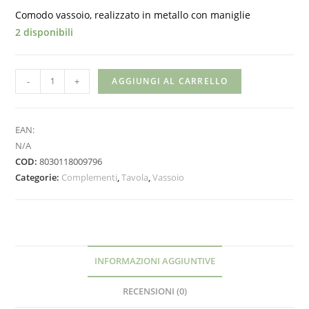
Comodo vassoio, realizzato in metallo con maniglie
2 disponibili
BITOSSI
-
+
AGGIUNGI AL CARRELLO
-
Vassoio
metallo
EAN:
Tondo
N/A
COD:
8030118009796
Indaco
Categorie:
Complementi
,
Tavola
,
Vassoio
quantità
INFORMAZIONI AGGIUNTIVE
RECENSIONI (0)