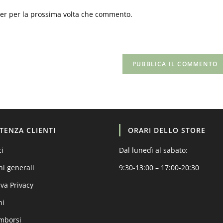
del
ser per la prossima volta che commento.
sito
web
(facoltativo)
STENZA CLIENTI
ORARI DELLO STORE
ci
Dal lunedì al sabato:
ni generali
9:30-13:00 – 17:00-20:30
va Privacy
ni
imborsi