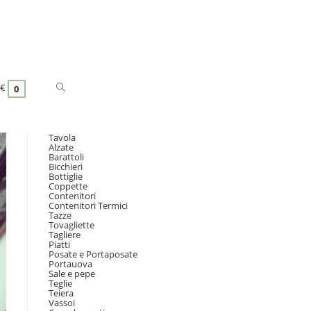
€
0
Tavola
Alzate
Barattoli
Bicchieri
Bottiglie
Coppette
Contenitori
Contenitori Termici
Tazze
Tovagliette
Tagliere
Piatti
Posate e Portaposate
Portauova
Sale e pepe
Teglie
Teiera
Vassoi