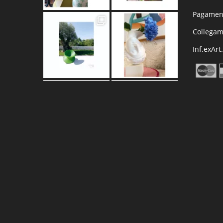
Pagament
Collega
Inf.exArt