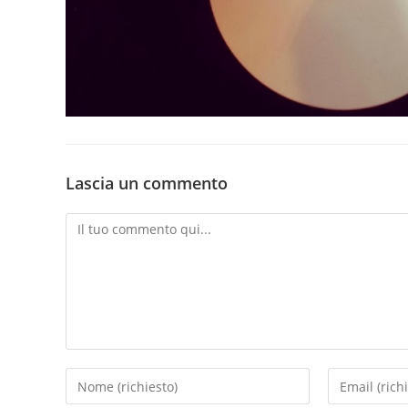
Lascia un commento
Commento
Inserisci
Inserisci
il
il