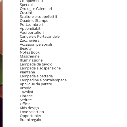
Complementi
Specchi
Orologi e Calendari
Cuscini
Sculture e suppellettili
Quadri e Stampe
Portaombrelli
Appendiabiti
Vasi portafiori
Candele e Portacandele
Zuccheriera
Accessori personali
Beauty
Notes Book
Mascherine
Illuminazione
Lampada da tavolo
Lampada a sospensione
Piantana
Lampada a batteria
Lampadine e portalampade
Applique da parete
Arredo
Tavolini
Librerie
Sedute
Ufficio
Kids design
Love selection
Opportunity
Buoni regalo