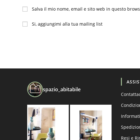
tuo
tuo
Salva il mio nome, email e sito web in questo brow
nome
indirizzo
o
email
Si, aggiungimi alla tua mailing list
nome
per
utente
commentare
per
commentare
ASSI
spazio_abitabile
Contatta
Condizio
Informati
Spedizio
Resi e R