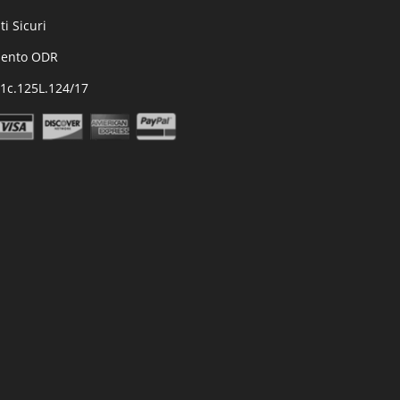
i Sicuri
mento ODR
.1c.125L.124/17