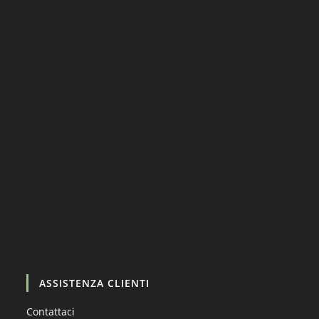
Carica altro…
Segui su Instagram
ASSISTENZA CLIENTI
Contattaci