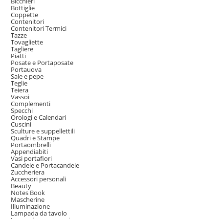
Bicchieri
Bottiglie
Coppette
Contenitori
Contenitori Termici
Tazze
Tovagliette
Tagliere
Piatti
Posate e Portaposate
Portauova
Sale e pepe
Teglie
Teiera
Vassoi
Complementi
Specchi
Orologi e Calendari
Cuscini
Sculture e suppellettili
Quadri e Stampe
Portaombrelli
Appendiabiti
Vasi portafiori
Candele e Portacandele
Zuccheriera
Accessori personali
Beauty
Notes Book
Mascherine
Illuminazione
Lampada da tavolo