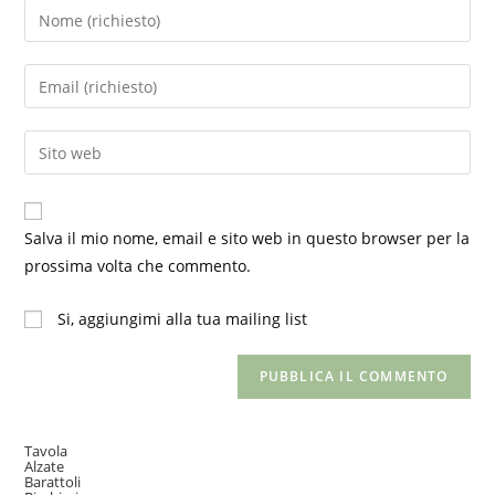
Inserisci
il
tuo
Inserisci
nome
il
o
tuo
Inserisci
nome
indirizzo
l'URL
utente
email
del
per
per
sito
commentare
Salva il mio nome, email e sito web in questo browser per la
commentare
web
prossima volta che commento.
(facoltativo)
Si, aggiungimi alla tua mailing list
Tavola
Alzate
Barattoli