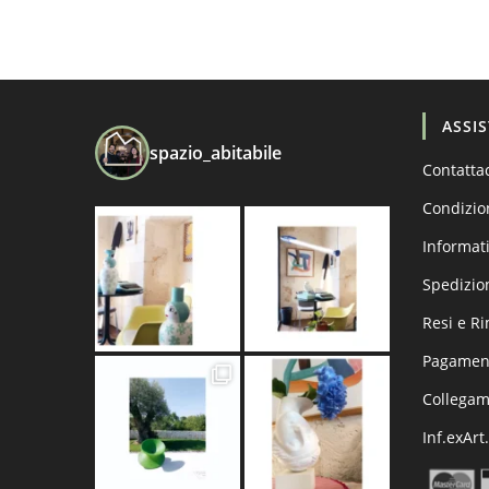
ASSI
spazio_abitabile
Contatta
Condizio
Informati
Spedizio
Resi e R
Pagament
Collega
Inf.exArt