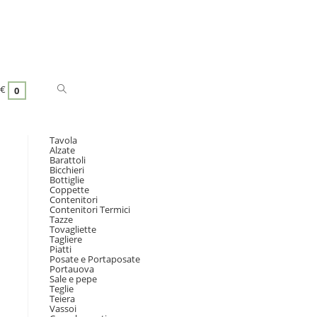
€
0
Tavola
Alzate
Barattoli
Bicchieri
Bottiglie
Coppette
Contenitori
Contenitori Termici
Tazze
Tovagliette
Tagliere
Piatti
Posate e Portaposate
Portauova
Sale e pepe
Teglie
Teiera
Vassoi