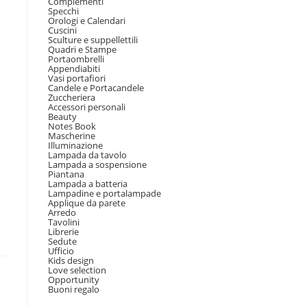
Complementi
Specchi
Orologi e Calendari
Cuscini
Sculture e suppellettili
Quadri e Stampe
Portaombrelli
Appendiabiti
Vasi portafiori
Candele e Portacandele
Zuccheriera
Accessori personali
Beauty
Notes Book
Mascherine
Illuminazione
Lampada da tavolo
Lampada a sospensione
Piantana
Lampada a batteria
Lampadine e portalampade
Applique da parete
Arredo
Tavolini
Librerie
Sedute
Ufficio
Kids design
Love selection
Opportunity
Buoni regalo