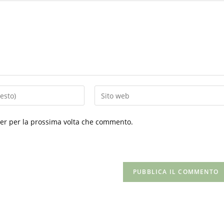
Inserisci
l'URL
del
ser per la prossima volta che commento.
sito
web
(facoltativo)