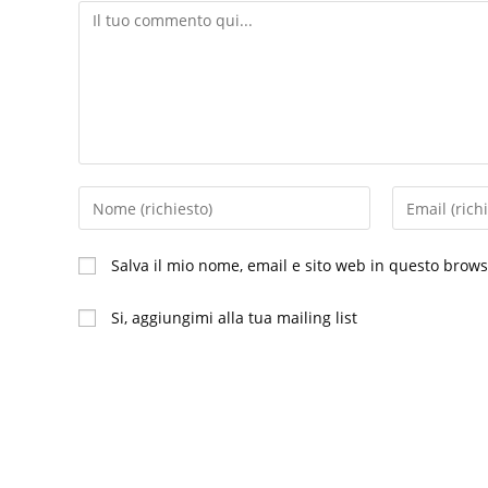
Commento
Inserisci
Inserisci
il
il
tuo
tuo
Salva il mio nome, email e sito web in questo brow
nome
indirizzo
o
email
Si, aggiungimi alla tua mailing list
nome
per
utente
commentare
per
commentare