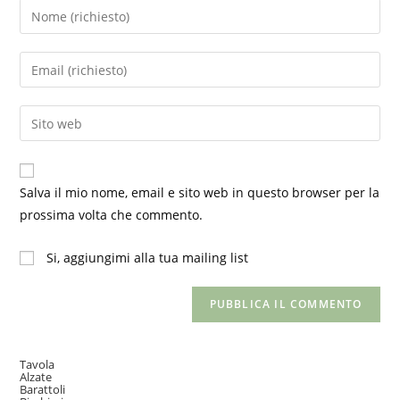
Inserisci
il
tuo
Inserisci
nome
il
o
tuo
Inserisci
nome
indirizzo
l'URL
utente
email
del
per
per
sito
commentare
Salva il mio nome, email e sito web in questo browser per la
commentare
web
prossima volta che commento.
(facoltativo)
Si, aggiungimi alla tua mailing list
Tavola
Alzate
Barattoli