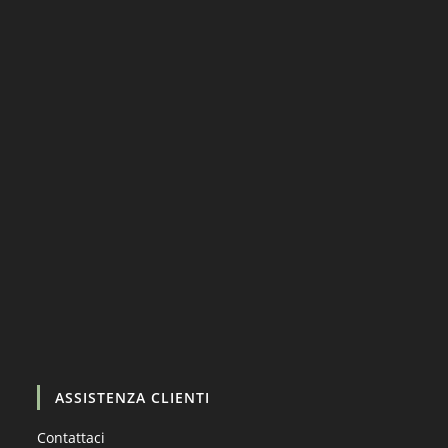
Carica altro…
Segui su Instagram
ASSISTENZA CLIENTI
Contattaci