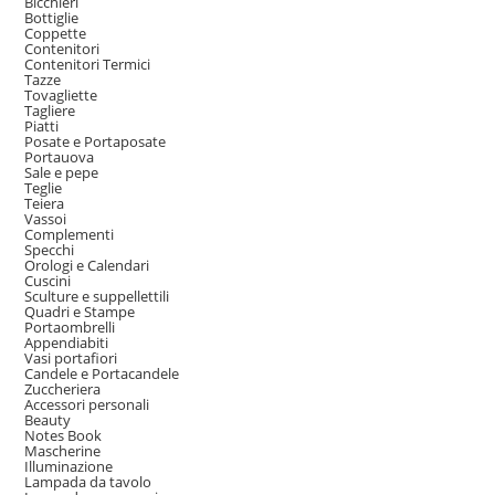
Bicchieri
Bottiglie
Coppette
Contenitori
Contenitori Termici
Tazze
Tovagliette
Tagliere
Piatti
Posate e Portaposate
Portauova
Sale e pepe
Teglie
Teiera
Vassoi
Complementi
Specchi
Orologi e Calendari
Cuscini
Sculture e suppellettili
Quadri e Stampe
Portaombrelli
Appendiabiti
Vasi portafiori
Candele e Portacandele
Zuccheriera
Accessori personali
Beauty
Notes Book
Mascherine
Illuminazione
Lampada da tavolo