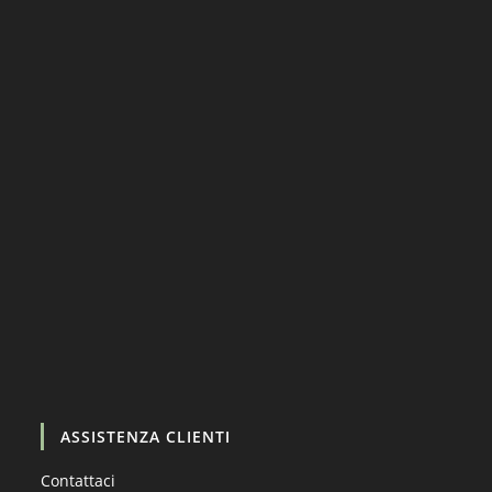
Carica altro…
Segui su Instagram
ASSISTENZA CLIENTI
Contattaci