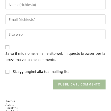
Inserisci
il
tuo
Inserisci
nome
il
o
tuo
Inserisci
nome
indirizzo
l'URL
utente
email
del
per
per
sito
commentare
Salva il mio nome, email e sito web in questo browser per la
commentare
web
prossima volta che commento.
(facoltativo)
Si, aggiungimi alla tua mailing list
Tavola
Alzate
Barattoli