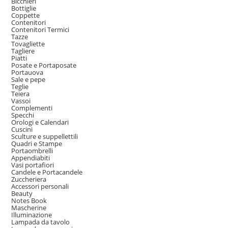
Bicchieri
Bottiglie
Coppette
Contenitori
Contenitori Termici
Tazze
Tovagliette
Tagliere
Piatti
Posate e Portaposate
Portauova
Sale e pepe
Teglie
Teiera
Vassoi
Complementi
Specchi
Orologi e Calendari
Cuscini
Sculture e suppellettili
Quadri e Stampe
Portaombrelli
Appendiabiti
Vasi portafiori
Candele e Portacandele
Zuccheriera
Accessori personali
Beauty
Notes Book
Mascherine
Illuminazione
Lampada da tavolo