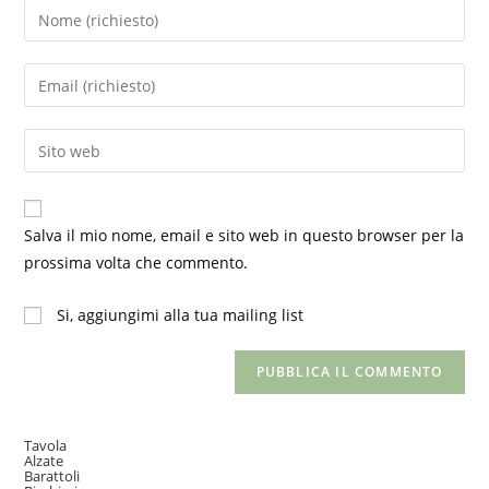
Inserisci
il
tuo
Inserisci
nome
il
o
tuo
Inserisci
nome
indirizzo
l'URL
utente
email
del
per
per
sito
commentare
Salva il mio nome, email e sito web in questo browser per la
commentare
web
prossima volta che commento.
(facoltativo)
Si, aggiungimi alla tua mailing list
Tavola
Alzate
Barattoli