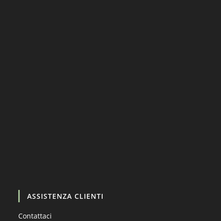
Carica altro…
Segui su Instagram
ASSISTENZA CLIENTI
Contattaci