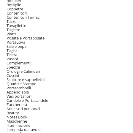
Bicchieri
Bottiglie
Coppette
Contenitori
Contenitori Termici
Tazze
Tovagliette
Tagliere
Piatti
Posate e Portaposate
Portauova
Sale e pepe
Teglie
Teiera
Vassoi
Complementi
Specchi
Orologi e Calendari
Cuscini
Sculture e suppellettili
Quadri e Stampe
Portaombrelli
Appendiabiti
Vasi portafiori
Candele e Portacandele
Zuccheriera
Accessori personali
Beauty
Notes Book
Mascherine
Illuminazione
Lampada da tavolo