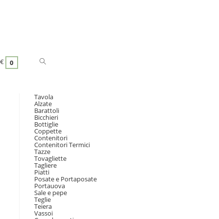
€
0
Tavola
Alzate
Barattoli
Bicchieri
Bottiglie
Coppette
Contenitori
Contenitori Termici
Tazze
Tovagliette
Tagliere
Piatti
Posate e Portaposate
Portauova
Sale e pepe
Teglie
Teiera
Vassoi