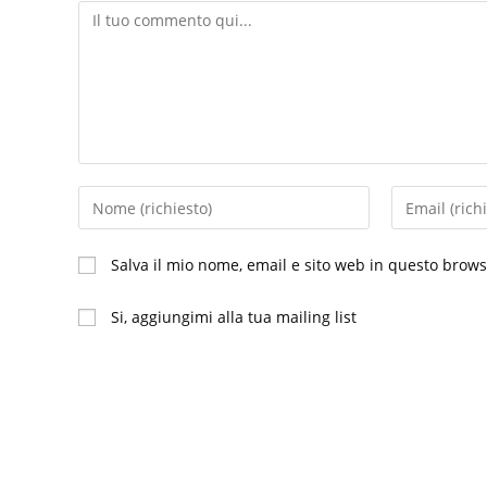
Commento
Inserisci
Inserisci
il
il
tuo
tuo
Salva il mio nome, email e sito web in questo brow
nome
indirizzo
o
email
Si, aggiungimi alla tua mailing list
nome
per
utente
commentare
per
commentare