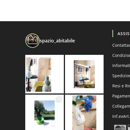
ASSI
spazio_abitabile
Contatta
Condizio
Informati
Spedizio
Resi e R
Pagament
Collega
Inf.exArt