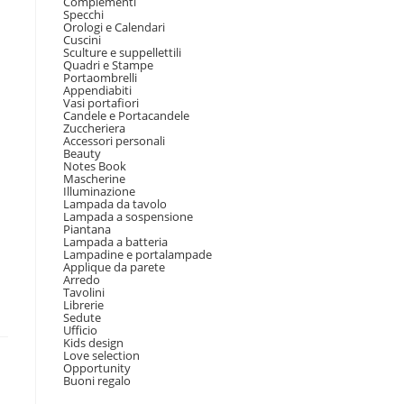
Complementi
Specchi
Orologi e Calendari
Cuscini
Sculture e suppellettili
Quadri e Stampe
Portaombrelli
Appendiabiti
Vasi portafiori
Candele e Portacandele
Zuccheriera
Accessori personali
Beauty
Notes Book
Mascherine
Illuminazione
Lampada da tavolo
Lampada a sospensione
Piantana
Lampada a batteria
Lampadine e portalampade
Applique da parete
Arredo
Tavolini
Librerie
Sedute
Ufficio
Kids design
Love selection
Opportunity
Buoni regalo