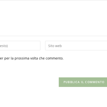
Inserisci
l'URL
del
ser per la prossima volta che commento.
sito
web
(facoltativo)