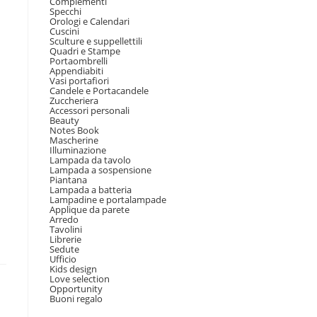
Complementi
Specchi
Orologi e Calendari
Cuscini
Sculture e suppellettili
Quadri e Stampe
Portaombrelli
Appendiabiti
Vasi portafiori
Candele e Portacandele
Zuccheriera
Accessori personali
Beauty
Notes Book
Mascherine
Illuminazione
Lampada da tavolo
Lampada a sospensione
Piantana
Lampada a batteria
Lampadine e portalampade
Applique da parete
Arredo
Tavolini
Librerie
Sedute
Ufficio
Kids design
Love selection
Opportunity
Buoni regalo