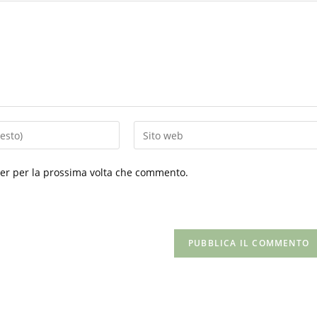
Inserisci
l'URL
del
ser per la prossima volta che commento.
sito
web
(facoltativo)