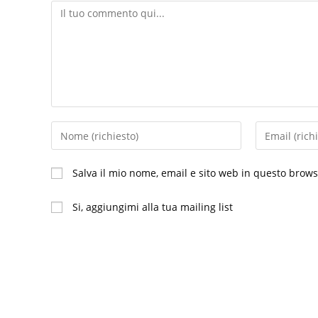
Commento
Inserisci
Inserisci
il
il
tuo
tuo
Salva il mio nome, email e sito web in questo brow
nome
indirizzo
o
email
Si, aggiungimi alla tua mailing list
nome
per
utente
commentare
per
commentare