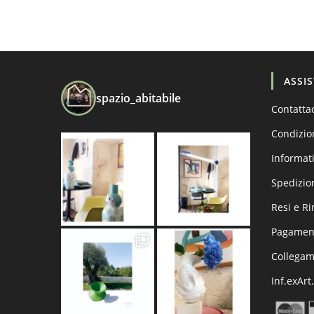
ASSI
spazio_abitabile
Contatta
Condizio
Informati
Spedizio
Resi e R
Pagament
Collega
Inf.exArt