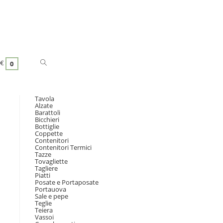
€
0
Tavola
Alzate
Barattoli
Bicchieri
Bottiglie
Coppette
Contenitori
Contenitori Termici
Tazze
Tovagliette
Tagliere
Piatti
Posate e Portaposate
Portauova
Sale e pepe
Teglie
Teiera
Vassoi