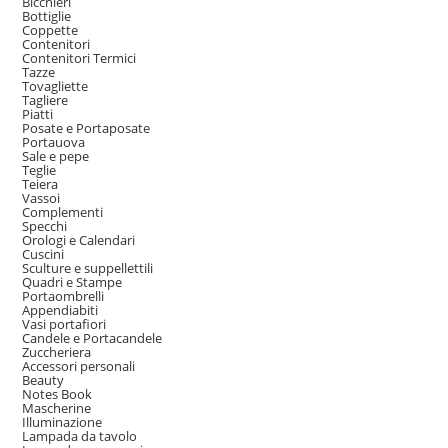
Bicchieri
Bottiglie
Coppette
Contenitori
Contenitori Termici
Tazze
Tovagliette
Tagliere
Piatti
Posate e Portaposate
Portauova
Sale e pepe
Teglie
Teiera
Vassoi
Complementi
Specchi
Orologi e Calendari
Cuscini
Sculture e suppellettili
Quadri e Stampe
Portaombrelli
Appendiabiti
Vasi portafiori
Candele e Portacandele
Zuccheriera
Accessori personali
Beauty
Notes Book
Mascherine
Illuminazione
Lampada da tavolo