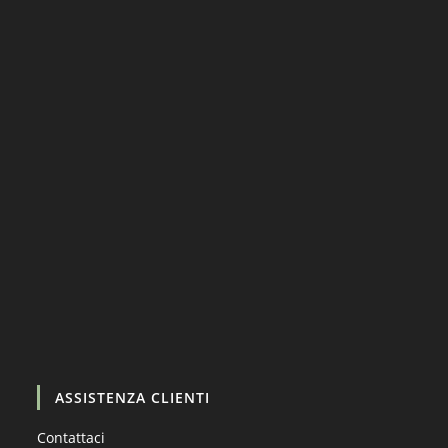
Carica altro…
Segui su Instagram
ASSISTENZA CLIENTI
Contattaci