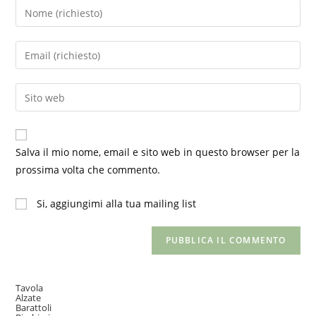
Inserisci
il
tuo
Inserisci
nome
il
o
tuo
Inserisci
nome
indirizzo
l'URL
utente
email
del
per
per
sito
commentare
Salva il mio nome, email e sito web in questo browser per la
commentare
web
prossima volta che commento.
(facoltativo)
Si, aggiungimi alla tua mailing list
Tavola
Alzate
Barattoli