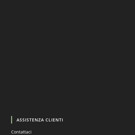
Carica altro…
Segui su Instagram
ASSISTENZA CLIENTI
Contattaci