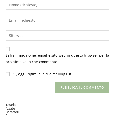
Inserisci
il
tuo
Inserisci
nome
il
o
tuo
Inserisci
nome
indirizzo
l'URL
utente
email
del
per
per
sito
commentare
Salva il mio nome, email e sito web in questo browser per la
commentare
web
prossima volta che commento.
(facoltativo)
Si, aggiungimi alla tua mailing list
Tavola
Alzate
Barattoli