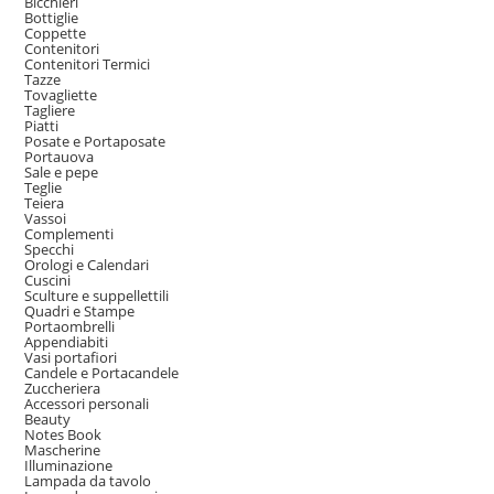
Bicchieri
Bottiglie
Coppette
Contenitori
Contenitori Termici
Tazze
Tovagliette
Tagliere
Piatti
Posate e Portaposate
Portauova
Sale e pepe
Teglie
Teiera
Vassoi
Complementi
Specchi
Orologi e Calendari
Cuscini
Sculture e suppellettili
Quadri e Stampe
Portaombrelli
Appendiabiti
Vasi portafiori
Candele e Portacandele
Zuccheriera
Accessori personali
Beauty
Notes Book
Mascherine
Illuminazione
Lampada da tavolo