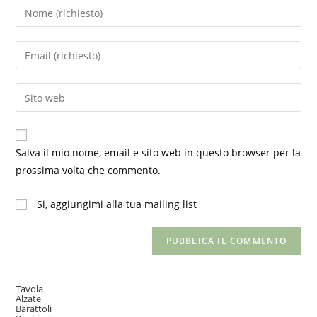
Inserisci
il
tuo
Inserisci
nome
il
o
tuo
Inserisci
nome
indirizzo
l'URL
utente
email
del
per
per
sito
commentare
Salva il mio nome, email e sito web in questo browser per la
commentare
web
prossima volta che commento.
(facoltativo)
Si, aggiungimi alla tua mailing list
Tavola
Alzate
Barattoli