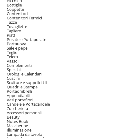
Bicchieri
Bottiglie
Coppette
Contenitori
Contenitori Termici
Tazze
Tovagliette
Tagliere
Piatti
Posate e Portaposate
Portauova
Sale e pepe
Teglie
Teiera
Vassoi
Complementi
Specchi
Orologi e Calendari
Cuscini
Sculture e suppellettili
Quadri e Stampe
Portaombrelli
Appendiabiti
Vasi portafiori
Candele e Portacandele
Zuccheriera
Accessori personali
Beauty
Notes Book
Mascherine
Illuminazione
Lampada da tavolo