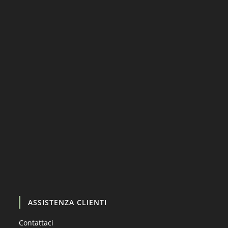
Carica altro…
Segui su Instagram
ASSISTENZA CLIENTI
Contattaci