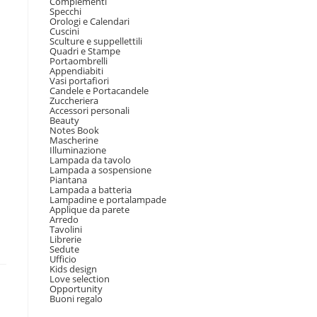
Complementi
Specchi
Orologi e Calendari
Cuscini
Sculture e suppellettili
Quadri e Stampe
Portaombrelli
Appendiabiti
Vasi portafiori
Candele e Portacandele
Zuccheriera
Accessori personali
Beauty
Notes Book
Mascherine
Illuminazione
Lampada da tavolo
Lampada a sospensione
Piantana
Lampada a batteria
Lampadine e portalampade
Applique da parete
Arredo
Tavolini
Librerie
Sedute
Ufficio
Kids design
Love selection
Opportunity
Buoni regalo