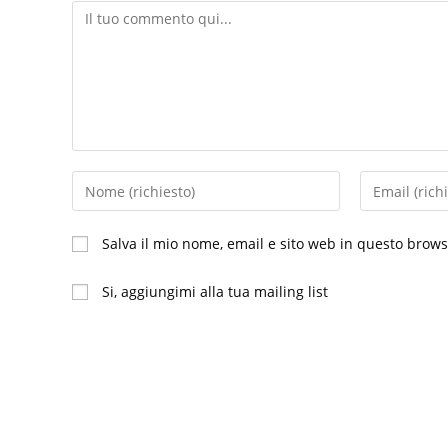
Commento
Inserisci
Inserisci
il
il
tuo
tuo
Salva il mio nome, email e sito web in questo brow
nome
indirizzo
o
email
Si, aggiungimi alla tua mailing list
nome
per
utente
commentare
per
commentare