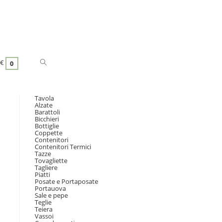
€
0
Tavola
Alzate
Barattoli
Bicchieri
Bottiglie
Coppette
Contenitori
Contenitori Termici
Tazze
Tovagliette
Tagliere
Piatti
Posate e Portaposate
Portauova
Sale e pepe
Teglie
Teiera
Vassoi