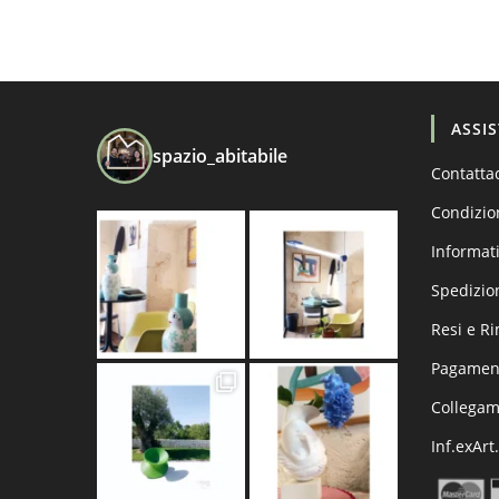
ASSI
spazio_abitabile
Contatta
Condizio
Informati
Spedizio
Resi e R
Pagament
Collega
Inf.exArt