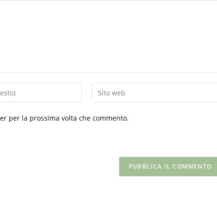
Inserisci
l'URL
del
ser per la prossima volta che commento.
sito
web
(facoltativo)