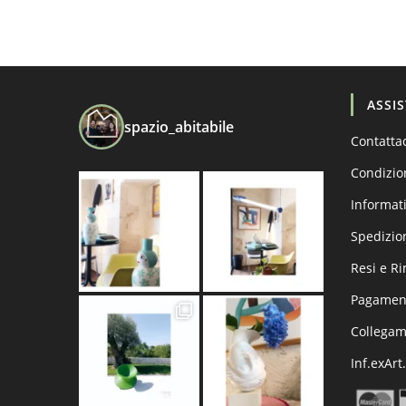
ASSI
spazio_abitabile
Contatta
Condizio
Informati
Spedizio
Resi e R
Pagament
Collega
Inf.exArt