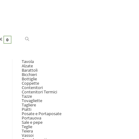
€
0
Tavola
Alzate
Barattoli
Bicchieri
Bottiglie
Coppette
Contenitori
Contenitori Termici
Tazze
Tovagliette
Tagliere
Piatti
Posate e Portaposate
Portauova
Sale e pepe
Teglie
Teiera
Vassoi