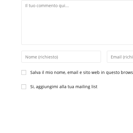
Commento
Inserisci
Inserisci
il
il
tuo
tuo
Salva il mio nome, email e sito web in questo brow
nome
indirizzo
o
email
Si, aggiungimi alla tua mailing list
nome
per
utente
commentare
per
commentare