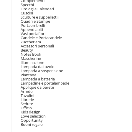
Complementi
Specchi
Orologi e Calendari
Cuscini
Sculture e suppellettili
Quadri e Stampe
Portaombrelli
Appendiabiti
Vasi portafiori
Candele e Portacandele
Zuccheriera
Accessori personali
Beauty
Notes Book
Mascherine
Illuminazione
Lampada da tavolo
Lampada a sospensione
Piantana
Lampada a batteria
Lampadine e portalampade
Applique da parete
Arredo
Tavolini
Librerie
Sedute
Ufficio
Kids design
Love selection
Opportunity
Buoni regalo