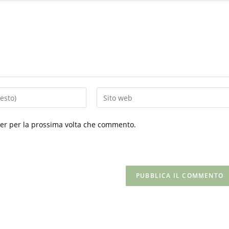
Inserisci
l'URL
del
ser per la prossima volta che commento.
sito
web
(facoltativo)