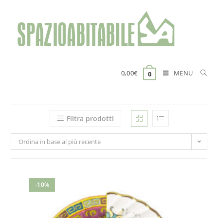
Salta
al
contenuto
MENU
0,00
€
0
Filtra prodotti
Ordina in base al più recente
-10%