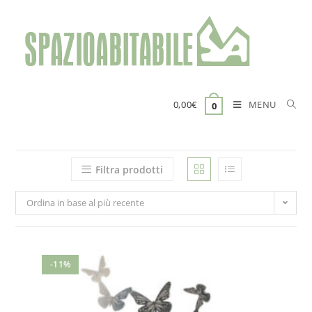
Salta
al
contenuto
MENU
0,00
€
0
Filtra prodotti
Ordina in base al più recente
-11%