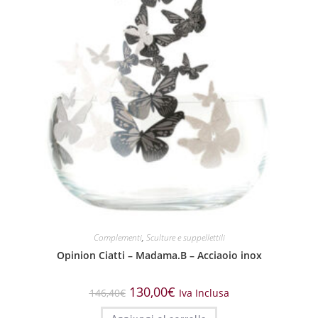
Complementi
,
Sculture e suppellettili
Opinion Ciatti – Madama.B – Acciaoio inox
130,00
€
146,40
€
Iva Inclusa