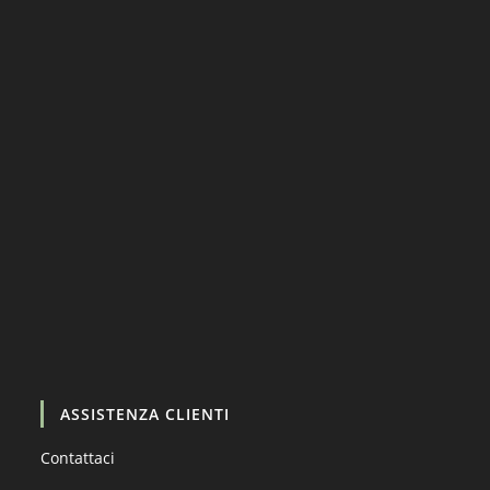
Carica altro…
Segui su Instagram
ASSISTENZA CLIENTI
Contattaci