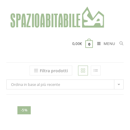
Salta
al
contenuto
MENU
0,00
€
0
Filtra prodotti
Ordina in base al più recente
-5%