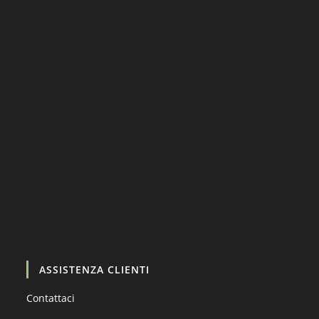
Carica altro…
Segui su Instagram
ASSISTENZA CLIENTI
Contattaci