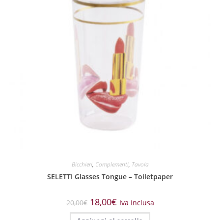
Bicchieri
,
Complementi
,
Tavola
SELETTI Glasses Tongue – Toiletpaper
18,00
€
20,00
€
Iva Inclusa