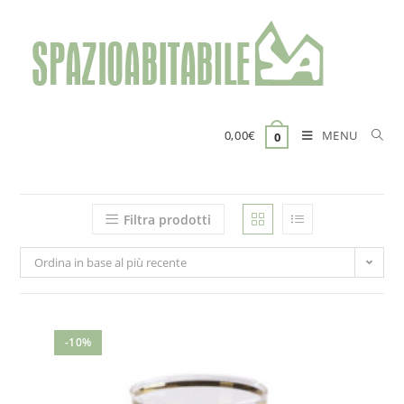
Salta
al
contenuto
MENU
0,00
€
0
Filtra prodotti
Ordina in base al più recente
-10%