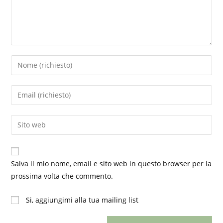
Inserisci
il
tuo
Inserisci
nome
il
o
tuo
Inserisci
nome
indirizzo
l'URL
utente
email
del
per
per
sito
commentare
Salva il mio nome, email e sito web in questo browser per la
commentare
web
prossima volta che commento.
(facoltativo)
Si, aggiungimi alla tua mailing list