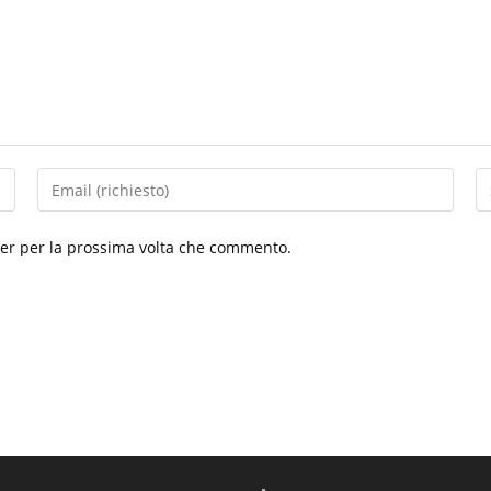
Inserisci
In
il
l'
tuo
de
ser per la prossima volta che commento.
indirizzo
si
email
w
per
(f
commentare