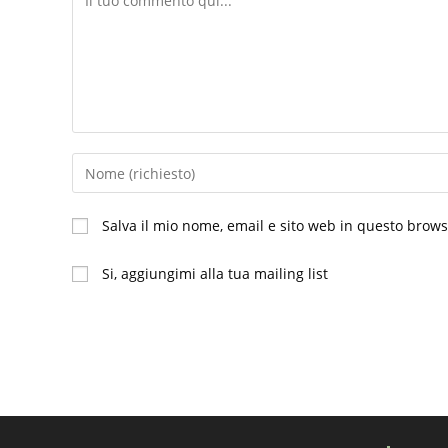
Inserisci
il
tuo
Salva il mio nome, email e sito web in questo brow
nome
o
Si, aggiungimi alla tua mailing list
nome
utente
per
commentare