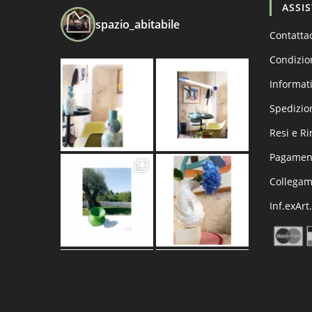
ASSI
spazio_abitabile
Contatta
Condizio
Informati
Spedizio
Resi e R
Pagament
Collega
Inf.exArt