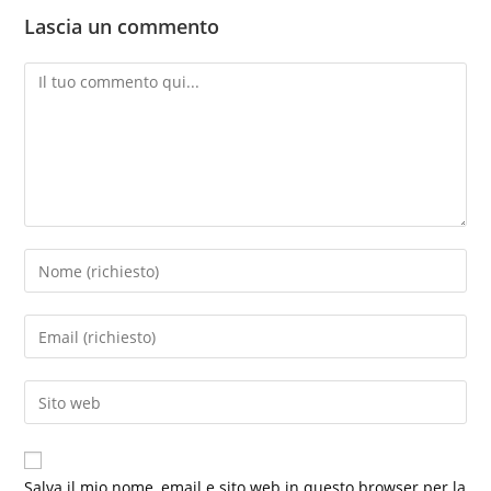
Lascia un commento
Commento
Inserisci
il
tuo
Inserisci
nome
il
o
tuo
Inserisci
nome
indirizzo
l'URL
utente
email
del
per
per
sito
commentare
Salva il mio nome, email e sito web in questo browser per la