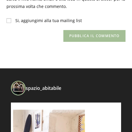
commentare
web
prossima volta che commento.
(facoltativo)
Si, aggiungimi alla tua mailing list
spazio_abitabile