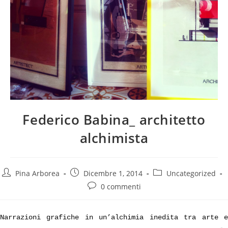
Federico Babina_ architetto
alchimista
Autore
Articolo
Categoria
Pina Arborea
Dicembre 1, 2014
Uncategorized
dell'articolo:
pubblicato:
dell'articolo:
Commenti
0 commenti
dell'articolo:
Narrazioni grafiche in un’alchimia inedita tra arte e