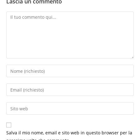
Lascia un commento
Commento
Inserisci
il
tuo
Inserisci
nome
il
o
tuo
Inserisci
nome
indirizzo
l'URL
utente
email
del
per
per
sito
commentare
Salva il mio nome, email e sito web in questo browser per la
commentare
web