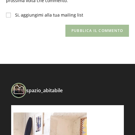
prossima volta che commento.
(facoltativo)
Si, aggiungimi alla tua mailing list
spazio_abitabile