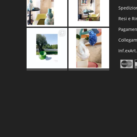
Spedizio
Resi e R
Pagament
Collega
Inf.exArt