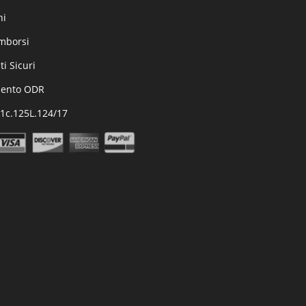
ni
imborsi
i Sicuri
mento ODR
.1c.125L.124/17