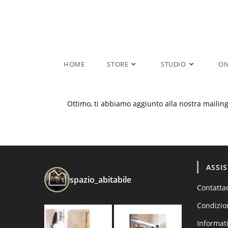
Salta
al
contenuto
HOME
STORE
STUDIO
ON
Ottimo, ti abbiamo aggiunto alla nostra mailing 
ASSI
spazio_abitabile
Contatta
Condizio
Informati