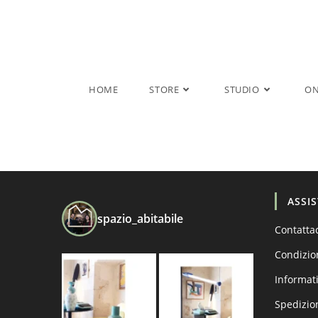
Salta
al
contenuto
HOME
STORE
STUDIO
ON
ASSI
spazio_abitabile
Contatta
Condizio
Informati
Spedizio