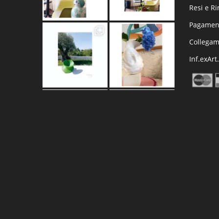
Resi e R
Pagament
Collega
Inf.exArt