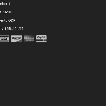
imborsi
i Sicuri
mento ODR
.1c.125L.124/17